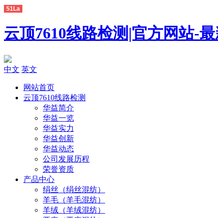
51La
云顶7610线路检测|官方网站-最
中文
英文
网站首页
云顶7610线路检测
华益简介
华益一览
华益实力
华益创新
华益动态
公司发展历程
荣誉资质
产品中心
绢丝（绢丝混纺）
羊毛（羊毛混纺）
羊绒（羊绒混纺）